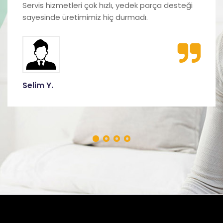
Sayaç panosu kurulumunda gösterdikleri titizlik
ve mühendislik yaklaşımı gerçekten güven verici.
Ebru T.