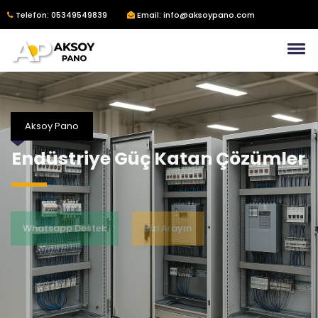
Telefon: 05349549839
Email: info@aksoypano.com
Aksoy Pano
Endüstriye Güç Katan Çözümler
Whatsapp Destek
Bizi Arayın